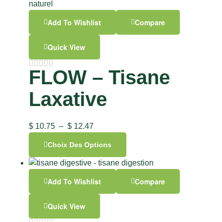
Add To Wishlist
Compare
Quick View
FLOW – Tisane
Laxative
$
10.75
–
$
12.47
Choix Des Options
Add To Wishlist
Compare
Quick View