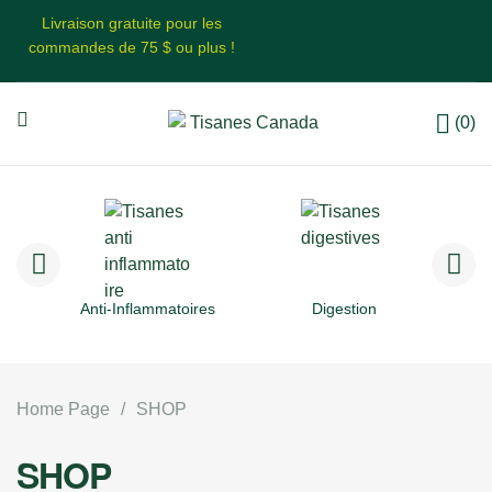
Livraison gratuite pour les
commandes de 75 $ ou plus !
(0)
Anti-Inflammatoires
Digestion
Home Page
/
SHOP
SHOP