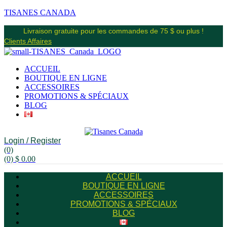
TISANES CANADA
Livraison gratuite pour les commandes de 75 $ ou plus !
Clients Affaires
ACCUEIL
BOUTIQUE EN LIGNE
ACCESSOIRES
PROMOTIONS & SPÉCIAUX
BLOG
Login / Register
(0)
(0)
$
0.00
ACCUEIL
BOUTIQUE EN LIGNE
ACCESSOIRES
PROMOTIONS & SPÉCIAUX
BLOG