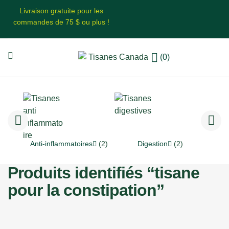
Livraison gratuite pour les
commandes de 75 $ ou plus !
(0)
Anti-inflammatoires
(2)
Digestion
(2)
Produits identifiés “tisane
pour la constipation”