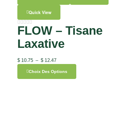
Quick View
FLOW – Tisane
Laxative
$
10.75
–
$
12.47
Choix Des Options