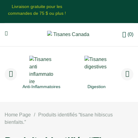
Livraison gratuite pour les
commandes de 75 $ ou plus !
(0)
Anti-Inflammatoires
Digestion
Home Page
/
Produits identifiés “tisane hibiscus
bienfaits.”