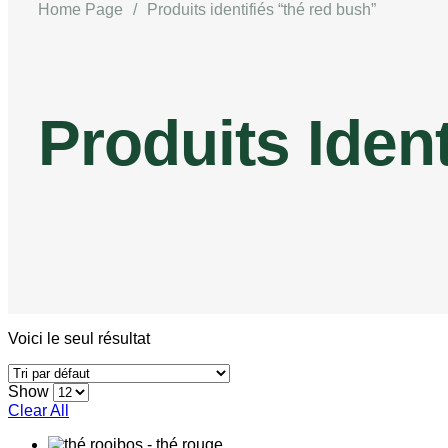
Home Page
/
Produits identifiés “thé red bush”
Produits Iden
Voici le seul résultat
Show
Clear All