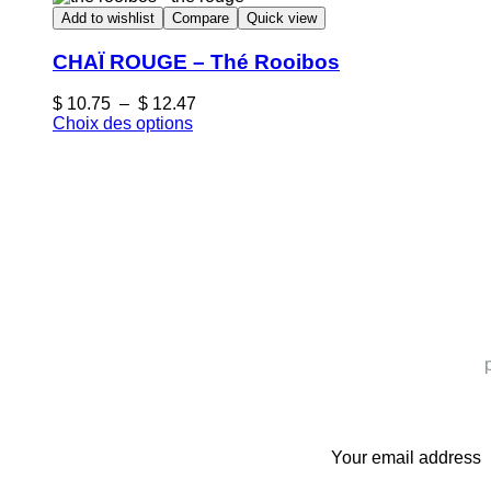
Add to wishlist
Compare
Quick view
CHAÏ ROUGE – Thé Rooibos
$
10.75
–
$
12.47
Choix des options