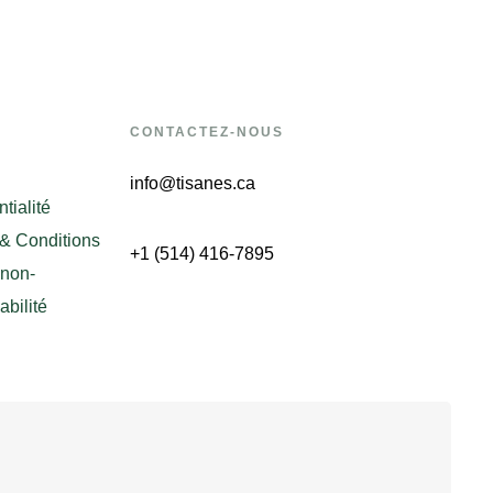
CONTACTEZ-NOUS
info@tisanes.ca
tialité
& Conditions
+1 (514) 416-7895
 non-
bilité