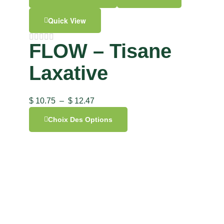
Quick View
FLOW – Tisane
Laxative
$
10.75
–
$
12.47
Choix Des Options