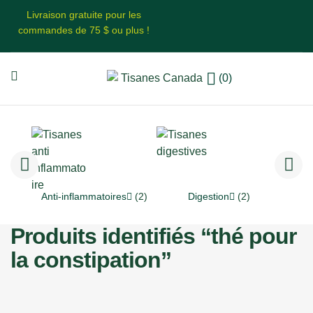
Livraison gratuite pour les
commandes de 75 $ ou plus !
(0)
Anti-inflammatoires
(2)
Digestion
(2)
Produits identifiés “thé pour
la constipation”