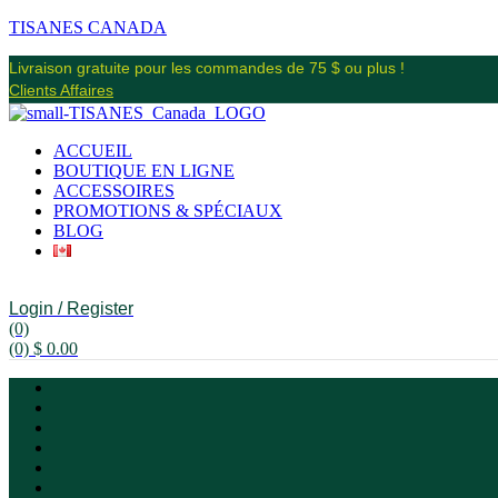
TISANES CANADA
Livraison gratuite pour les commandes de 75 $ ou plus !
Clients Affaires
ACCUEIL
BOUTIQUE EN LIGNE
ACCESSOIRES
PROMOTIONS & SPÉCIAUX
BLOG
Login / Register
(0)
(0)
$
0.00