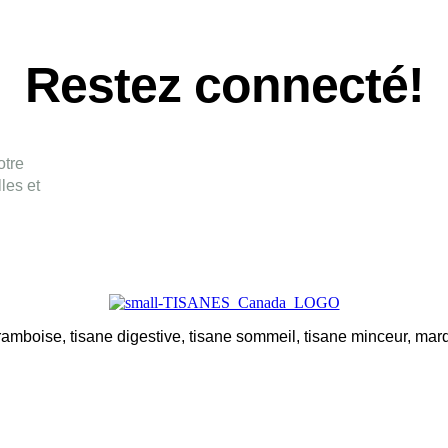
Restez connecté!
otre
les et
mboise, tisane digestive, tisane sommeil, tisane minceur, marqu