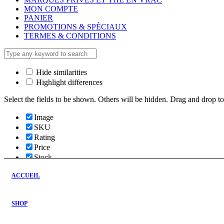
MON COMPTE
PANIER
PROMOTIONS & SPÉCIAUX
TERMES & CONDITIONS
Hide similarities
Highlight differences
Select the fields to be shown. Others will be hidden. Drag and drop to
Image
SKU
Rating
Price
Stock
Availability
ACCUEIL
Add to cart
Description
Content
SHOP
Weight
Dimensions