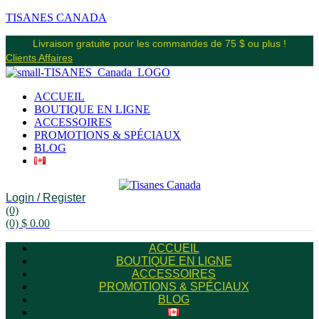
TISANES CANADA
Livraison gratuite pour les commandes de 75 $ ou plus !
Clients Affaires
ACCUEIL
BOUTIQUE EN LIGNE
ACCESSOIRES
PROMOTIONS & SPÉCIAUX
BLOG
Login / Register
(0)
(0)
$
0.00
ACCUEIL
BOUTIQUE EN LIGNE
ACCESSOIRES
PROMOTIONS & SPÉCIAUX
BLOG