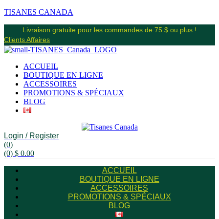
TISANES CANADA
Livraison gratuite pour les commandes de 75 $ ou plus !
Clients Affaires
ACCUEIL
BOUTIQUE EN LIGNE
ACCESSOIRES
PROMOTIONS & SPÉCIAUX
BLOG
Login / Register
(0)
(0)
$
0.00
ACCUEIL
BOUTIQUE EN LIGNE
ACCESSOIRES
PROMOTIONS & SPÉCIAUX
BLOG