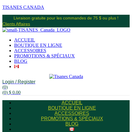
TISANES CANADA
Livraison gratuite pour les commandes de 75 $ ou plus !
Clients Affaires
ACCUEIL
BOUTIQUE EN LIGNE
ACCESSOIRES
PROMOTIONS & SPÉCIAUX
BLOG
Login / Register
(0)
(0)
$
0.00
ACCUEIL
BOUTIQUE EN LIGNE
ACCESSOIRES
PROMOTIONS & SPÉCIAUX
BLOG