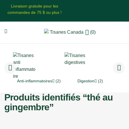
Livraison gratuite pour les
commandes de 75 $ ou plus !
(0)
Anti-inflammatoires
(2)
Digestion
(2)
Produits identifiés “thé au
gingembre”