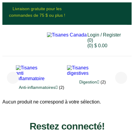
Livraison gratuite pour les
commandes de 75 $ ou plus !
Login / Register
(0)
(0)
$
0.00
Digestion
(2)
Re
Anti-inflammatoires
(2)
Aucun produit ne correspond à votre sélection.
Restez connecté!