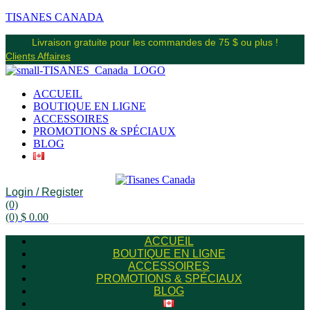
TISANES CANADA
Livraison gratuite pour les commandes de 75 $ ou plus !
Clients Affaires
ACCUEIL
BOUTIQUE EN LIGNE
ACCESSOIRES
PROMOTIONS & SPÉCIAUX
BLOG
Login / Register
(0)
(0)
$
0.00
ACCUEIL
BOUTIQUE EN LIGNE
ACCESSOIRES
PROMOTIONS & SPÉCIAUX
BLOG