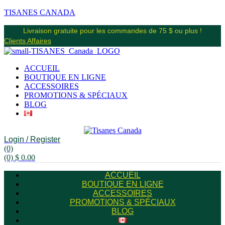
TISANES CANADA
Livraison gratuite pour les commandes de 75 $ ou plus !
Clients Affaires
ACCUEIL
BOUTIQUE EN LIGNE
ACCESSOIRES
PROMOTIONS & SPÉCIAUX
BLOG
Login / Register
(0)
(0)
$
0.00
ACCUEIL
BOUTIQUE EN LIGNE
ACCESSOIRES
PROMOTIONS & SPÉCIAUX
BLOG