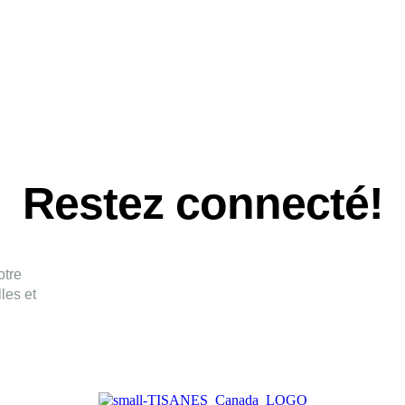
Restez connecté!
otre
les et