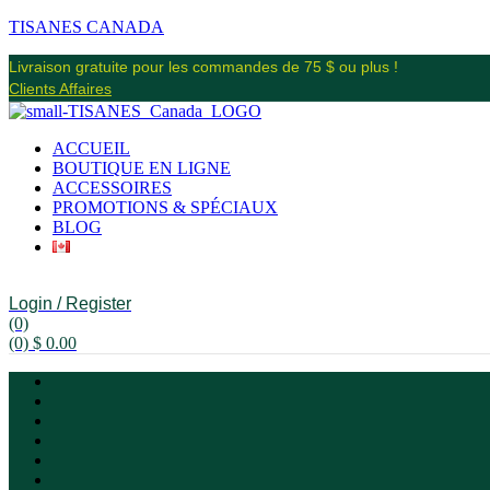
TISANES CANADA
Livraison gratuite pour les commandes de 75 $ ou plus !
Clients Affaires
ACCUEIL
BOUTIQUE EN LIGNE
ACCESSOIRES
PROMOTIONS & SPÉCIAUX
BLOG
Login / Register
(0)
(0)
$
0.00