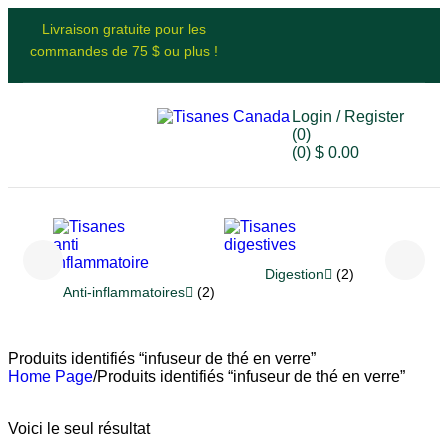
Livraison gratuite pour les
commandes de 75 $ ou plus !
Login / Register
(0)
(0)
$
0.00
Digestion
(2)
Re
Anti-inflammatoires
(2)
Produits identifiés “infuseur de thé en verre”
Home Page
/
Produits identifiés “infuseur de thé en verre”
Voici le seul résultat