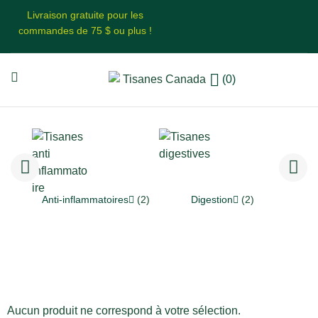
Livraison gratuite pour les
commandes de 75 $ ou plus !
(0)
1)
Anti-inflammatoires
(2)
Digestion
(2)
Aucun produit ne correspond à votre sélection.