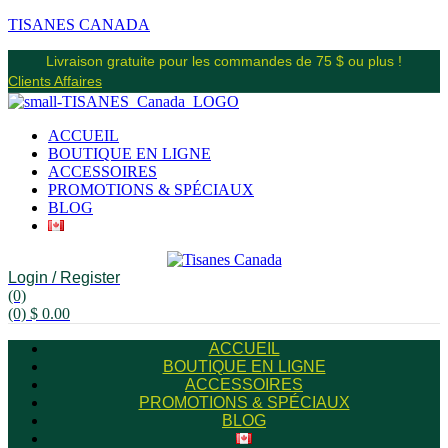
TISANES CANADA
Livraison gratuite pour les commandes de 75 $ ou plus !
Clients Affaires
ACCUEIL
BOUTIQUE EN LIGNE
ACCESSOIRES
PROMOTIONS & SPÉCIAUX
BLOG
Login / Register
(0)
(0)
$
0.00
ACCUEIL
BOUTIQUE EN LIGNE
ACCESSOIRES
PROMOTIONS & SPÉCIAUX
BLOG