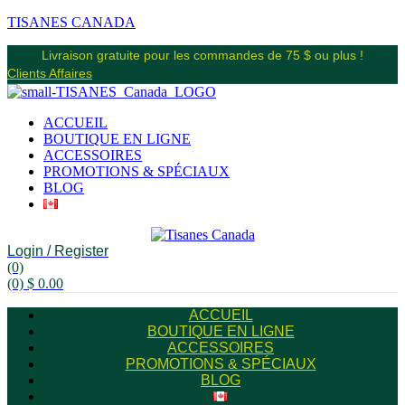
TISANES CANADA
Livraison gratuite pour les commandes de 75 $ ou plus !
Clients Affaires
ACCUEIL
BOUTIQUE EN LIGNE
ACCESSOIRES
PROMOTIONS & SPÉCIAUX
BLOG
Login / Register
(0)
(0)
$
0.00
ACCUEIL
BOUTIQUE EN LIGNE
ACCESSOIRES
PROMOTIONS & SPÉCIAUX
BLOG