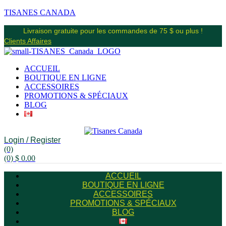
TISANES CANADA
Livraison gratuite pour les commandes de 75 $ ou plus !
Clients Affaires
ACCUEIL
BOUTIQUE EN LIGNE
ACCESSOIRES
PROMOTIONS & SPÉCIAUX
BLOG
Login / Register
(0)
(0)
$
0.00
ACCUEIL
BOUTIQUE EN LIGNE
ACCESSOIRES
PROMOTIONS & SPÉCIAUX
BLOG