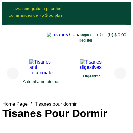
Livraison gratuite pour les
commandes de 75 $ ou plus !
(0)
(0)
$
0.00
Login /
Register
Digestion
Anti-Inflammatoires
Home Page
/
Tisanes pour dormir
Tisanes Pour Dormir